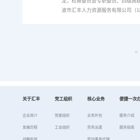
可或缺的宝贵财富。”职场历练多年
龙，检察委员会专职委员、四级高
它都让我离更好的自己...
波市汇丰人力资源服务有限公司（以
入交流与探讨。会议室内，交流气
了公司的发展历程、主营业务以及
合法合规的发展理念，积极履行社
展成就给予了高度评价，并表示此
他指出，良好的法治环境是企业持
了许多方面的举措，也取得了一定
经营秩序等方面，检察机关同样是
来发展注入新的动力。以此...
关于汇丰
党工组织
核心业务
便捷一次
企业简介
党委组织
业务外包
服务介绍
发展历程
工会组织
劳务派遣
服务指南
战略布局
劳动事务代理