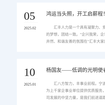
上，有这样一位光明守护者——他既
05
鸿运当头照，开工启薪程
锋”。毛罗旻，这位“先进工作（生
术攻坚的双重战场默默耕耘。他丈量
术骨干，从实习生到副班长，毛罗
汇丰人力是一个具有凝聚力、竞
2025.02
能量。 一、千锤百炼始成钢：十
的梦想，团结一致。“企兴我荣，企
力新人到独当一面的...
井然、和谐友善的氛围在“汇丰大家
和笑容，让汇丰人力来守护。正月
下简称“汇丰人力”）迎来了蛇年的
公司准备了温馨而振奋人心的“开工
10
杨国友——低调的光明使
开工红包。年后上班发红包，是汇丰
建设，将“家”融入企业管理理念中
员工的关怀与肯定，是对过去一年
汇八方智力，丰事业前程。宁波
2025.01
工们早已进入忙碌的工作状态，董
为上千家企事业单位提供优质服务，
在新的...
司发展的中坚力量，是我们前进道
通，他们是点缀春天的一抹绿，是