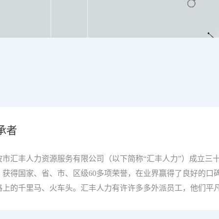
承者
市汇丰人力资源服务有限公司（以下简称“汇丰人力”）成立三
获得国家、省、市、区级60多项荣誉，在业界赢得了良好的口
路上的千里马、火车头。汇丰人力有许许多多外派员工，他们平
折射阳光的小镜子，他们的存在，是汇丰人力积蓄良好的社会声
们，凝聚榜样力量，了解这些了不起的汇丰人。在江北纵横交错的