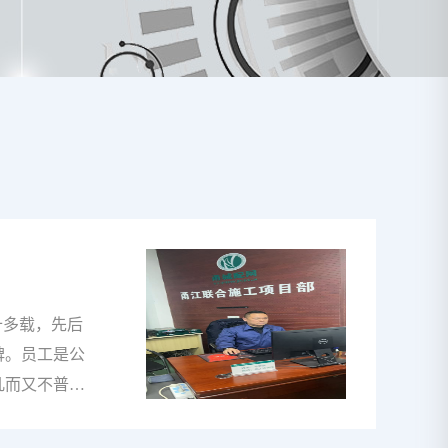
十多载，先后
碑。员工是公
凡而又不普
誉和口碑的原
电网版图