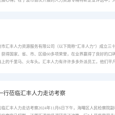
发展心得。在宁波市首次开展的人力资源专精特新企业评选中，凭
量服务”的专业外包模式，汇丰人力获得了此项殊荣。评选中，汇
术创新多方面全面阐述了汇丰人力的服务特色。我们在自己的专
人力资源外包服务”标准，不断打磨自身，践行高质量服务。值得
标准化验收，这些荣誉无不证明：在专业外包领域中，汇丰人力的服
，汇丰人力“提供高质量服务”绝非空喊口号，我们，始终走在
持着“诚信、务实、创新、仁义”的理念，汇丰人力不断探索、不
市汇丰人力资源服务有限公司（以下简称“汇丰人力”）成立三
：我们深入挖掘客户需求，量身定制专属服务方案；我们提供全
获得国家、省、市、区级60多项荣誉，在业界赢得了良好的口
路上的千里马、火车头。汇丰人力有许许多多外派员工，他们平
折射阳光的小镜子，他们的存在，是汇丰人力积蓄良好的社会声
们，凝聚榜样力量，了解这些了不起的汇丰人。在这个瞬息万变的
的蜕变。今天，我们有幸采访到了王琳，一位从财务部副部长成
一行莅临汇丰人力走访考察
仅是一段职业生涯的跨越，更是一次心灵与智慧的双重升华。一
教育不是灌输的过程，而是点燃火焰。”财务工作对于王琳来说
把智慧的火，“虽然不再做财务方面的工作了，但是那段时光对我
临汇丰人力走访考察2024年11月6日下午，海曙区人民检察院