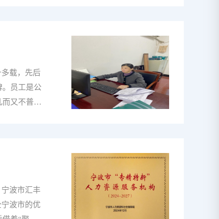
电网如同生
，用实际行动
网不停电作业
、平凡岗
可在杨国有这
十多载，先后
普通的上班，
碑。员工是公
凡而又不普
誉和口碑的原
志和无私奉
生的她，已临
，陈小梅踏入
技术还是工作
梅调成为了车
。宁波市汇丰
带领团队不断
全宁波市的优