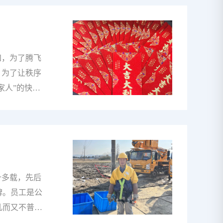
火的“急先
全管控与技
普通班员到技
入生生不息的
知，为了腾飞
出茅庐的电
。为了让秩序
家人”的快乐
有限公司（以
年的工作中，
上寓意吉祥的
室工作氛围的
，含着公司对
工日当天，员
十多载，先后
候，鼓励大家
碑。员工是公
凡而又不普
誉和口碑的原