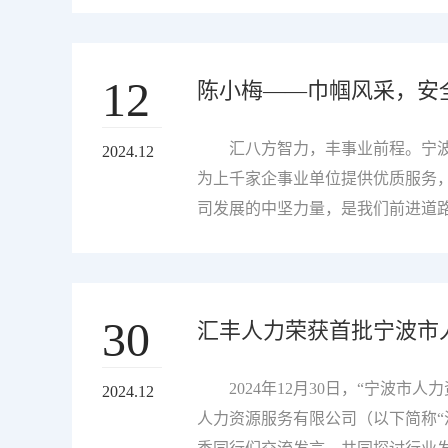
因之一，接下来 就让我们走进他
命的血液，滋养着每一寸土地，每
12
陈小梅——巾帼风采，安
诠释了责任与担当，用汗水和智慧
一线工人杨国有，领导心中可靠的“
位，非凡使命最近网络上流行着一句
汇八方智力，丰事业前程。宁波
2024.12
里，他却不怎么认同这句话。“我不
为上千家企事业单位提供优质服务，
只不过我们的工...
司发展的中坚力量，是我们前进道
通，他们是点缀春天的一抹绿，是
因之一，接下来 就让我们走进他
献的精神，在平凡的岗位上书写着不
30
汇丰人力荣获首批宁波市
近退休，但那份对工作的热爱与执着
了供电局的大门，从此开启了她的
态度，都赢得了同事们的广泛赞誉。
2024年12月30日，“宁波
2024.12
队负责人。这一角色的转变，对她
人力资源服务有限公司（以下简称“