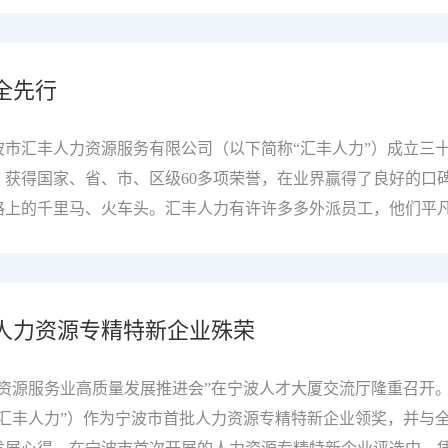
们，凝聚榜样力量，了解这些了不起的汇丰人。在城市的脉络中，
一户人家。而在这一条条电力动脉的背后，有这样一位光明使者
全先行
守护着电网的稳定运行，为千家万户送去温暖与光明。他就是配
技术骨干”班组公认的“中坚力量”，也是我们今天的主人公。 一
话：“网络发达的时代，世界处处是精彩，人生处处是舞台。”
市汇丰人力资源服务有限公司（以下简称“汇丰人力”）成立三
觉得自己是什么‘角色’，我们的工作也没什么特别能说的，就是
获得国家、省、市、区级60多项荣誉，在业界赢得了良好的口
路上的千里马、火车头。汇丰人力有许许多多外派员工，他们平
折射阳光的小镜子，他们的存在，是汇丰人力积蓄良好的社会声
们，凝聚榜样力量，了解这些了不起的汇丰人。她以坚韧不拔的意
凡的篇章。她就是陈小梅，车队负责人。岁月悠悠，1975年出
人力资源专精特新企业殊荣
，却如同初见时那般炽热。 一、初心如磐，逐梦前行2003年
职业生涯。从一名普通的驾驶员做起，她勤勉尽责，无论是驾驶
2005年，凭借出色的工作表现和对车队管理的深刻理解，陈小
市人力资源服务业高质量发展推进会”在宁波人才大厦交流厅隆重召开
而言，既是挑战也是机遇。她深知，责任重大，必须以身作则，
汇丰人力”）作为宁波市首批人力资源专精特新企业领奖，并与