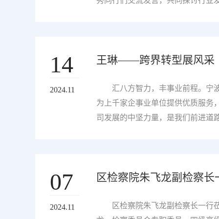
前行。“其实工作就是那...
秀同行们交流发言，共同探讨行业
全生命周期需求，赋能一站式高质
业服务、精细管理、特色产品、技
托全力打造的“一站式+全生命周期
14
王琳——跨界转型展风采
该标准于2023 年通过了宁波市
据可依的；在竞争激烈的市场环境中
展的前沿。（右三为汇丰人力） 秉
汇八方智力，丰事业前程。宁波
2024.11
求在服务的每一个环节都做到极致
为上千家企事业单位提供优质服务，
的服务，让客户省...
司发展的中坚力量，是我们前进道
通，他们是点缀春天的一抹绿，是
因之一，接下来 就让我们走进他
上的每一次转身都可能是一次华丽
07
区检察院朱飞龙副检察长
管理岗位的佼佼者。她的经历，不
拓宽职业视野正如苏格拉底所言：“
的汲取知识的过程，仿佛点燃了一
区检察院朱飞龙副检察长一行莅
2024.11