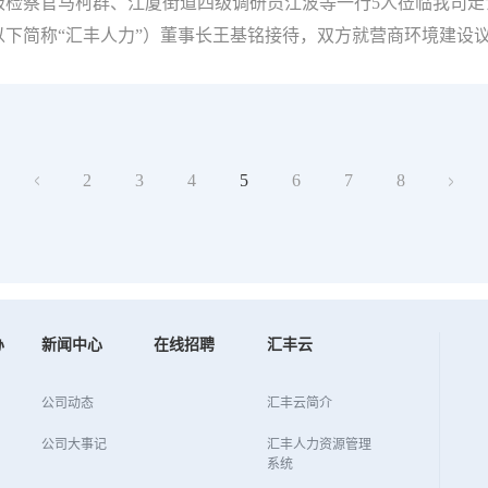
，王琳的语气里充满了自信与从容，她说：“我珍惜每一次的工
级检察官马柯群、江厦街道四级调研员江波等一行5人莅临我司走
下简称“汇丰人力”）董事长王基铭接待，双方就营商环境建设
氛融洽而热烈。董事长首先对区检察院一行的到来表示热烈欢迎
未来规划，作为海曙区人力资源头部企业之一，汇丰人力始终秉
会责任，为区域经济发展贡献力量。交流过程中，朱飞龙副检察
次走访旨在深入了解企业实际需求，为企业提供更加精准的法律
2
3
4
5
6
7
8
续健康发展的基石，区检察院在优化营商环境、保护企业合法权
的成效。在打击侵害企业合法权益行为，切实维护企业合法权益
企业发展的坚强后盾。此次走访调研不仅加深了信任与理解，更
办
新闻中心
在线招聘
汇丰云
公司动态
汇丰云简介
公司大事记
汇丰人力资源管理
系统