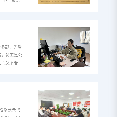
借着“聚焦
丰人力从专
业赛道上，依
一提的是，
务理念是有
宁波市行业发
断突破，力
十多载，先后
方位、一站式
碑。员工是公
凡而又不普
誉和口碑的原
时代，职场
功转型为行政
、财务底蕴，
，是一场大型
来说，是不
副检察长朱飞