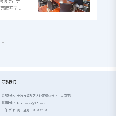
作机会，因为
访调研，宁
议题展开了深
，并简要介绍
持诚信经营、
长对我司的发
服务和保障。
益等方面采取
和正常的生产
为汇丰人力未
联系我们
总部地址：宁波市海曙区大沙泥街54号（中央商座）
邮箱地址：hfhrzhaopin@126.com
工作时间：周一至周五 8:30-17:00