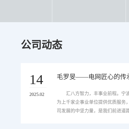
公司动态
14
毛罗旻——电网匠心的传
汇八方智力，丰事业前程。宁波
2025.02
为上千家企事业单位提供优质服务，
司发展的中坚力量，是我们前进道
通，他们是点缀春天的一抹绿，是
因之一，接下来 就让我们走进他