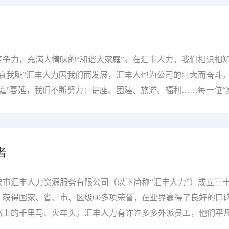
是深耕配农网改造十四载的“老电力”，也是用责任心点亮万家灯
！
产）积极分子”、“最美员工”，以坚韧的毅力和缜密的思维，在安
江北每一寸电力脉络，编织城市发展最坚实的"光明盾牌"；从
旻诠释着匠人真谛，更以薪火相传的担当，为新时代电网建设注
争力，充满人情味的“和谐大家庭”。在汇丰人力，我们相识相
四载光阴淬炼匠心十四年，足以让青涩的幼苗长成擎天巨木，从初
衰我耻”汇丰人力因我们而发展，汇丰人也为公司的壮大而奋斗
庭”蔓延，我们不断努力：讲座、团建、旅游、福利……每一位“
初八，随着新春佳节的余韵逐渐消散，宁波市汇丰人力资源服务
第一个工作日，为了激励全体员工以更加饱满的热情投入到新一
仪式”，董事长王基铭亲自前往公司各办公室，为每一位员工送
者
人力一贯以来的“开工文化”。多年来，汇丰人力始终重视办公
来，并实施了多项举措，“开工红包”便是其中之一，一个个红包
大家辛勤耕耘付出的感谢，更是对未来共同发展的美好期许。开
市汇丰人力资源服务有限公司（以下简称“汇丰人力”）成立三
事长王基铭亲手将红包递到每位员工手中，并亲切地致以新年问
获得国家、省、市、区级60多项荣誉，在业界赢得了良好的口
路上的千里马、火车头。汇丰人力有许许多多外派员工，他们平
折射阳光的小镜子，他们的存在，是汇丰人力积蓄良好的社会声