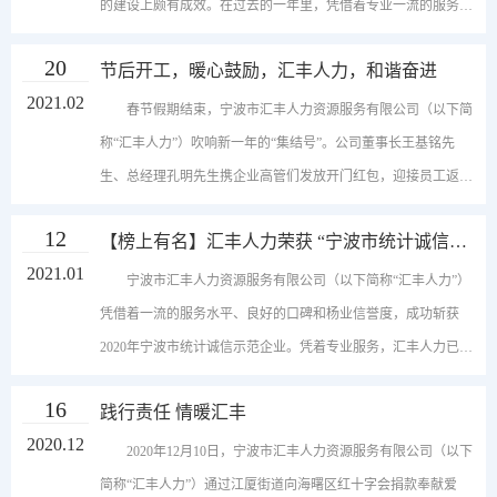
的建设上颇有成效。在过去的一年里，凭借着专业一流的服务水
平，汇丰人力不仅为大学生创造良好的就业实践平台和积极的实
20
节后开工，暖心鼓励，汇丰人力，和谐奋进
践氛围，也为公司以及客户单位培养了高素质人才队伍，荣获
2021.02
“2020年度宁波市大学生就业实践基地”的光荣称号。作为一家以
春节假期结束，宁波市汇丰人力资源服务有限公司（以下简
“专业、诚信、实效”为理念的老牌人力资源服务公司，汇丰人力
称“汇丰人力”）吹响新一年的“集结号”。公司董事长王基铭先
始终重视高素质人才，坚持大学生有生力量的培养。在过去的近
生、总经理孔明先生携企业高管们发放开门红包，迎接员工返
三十年中，汇丰人力凭借着一流的服务水平，在业界赢得了良好
岗。员工们在开心之余，倍感温暖。年后上班发红包，是汇丰人
12
的口碑，在人才队伍建设方面不断获得肯定。而本次获评，也是
【榜上有名】汇丰人力荣获 “宁波市统计诚信示
力的“开工文化”，经过一个春节长假，返工上班难免会有些疲懒
范企业”
2021.01
汇丰人力去年一整年在大学生人才队伍建设方面交出的一份相当
提不起劲儿，不少员工需要给自己一个缓冲的过程。辛丑牛年开
宁波市汇丰人力资源服务有限公司（以下简称“汇丰人力”）
漂亮的答卷。（2018年开始，宁波市统一不颁发奖牌，仅公布文
工首日的上午，董事长王基铭先生带着公司高层领导到各个办公
凭借着一流的服务水平、良好的口碑和杨业信誉度，成功斩获
件）今后，汇丰人力将不忘初心，充分发挥公司大学生就业实践
室“串门唠嗑”，激励各部门员工在汇丰人力第三个五年规划中创
2020年宁波市统计诚信示范企业。凭着专业服务，汇丰人力已在
基地的载体作用，进一步做好大学生就业实践工作，深入开展人
新发展，干出实绩。既让员工感受到公司喜庆祥和的过年氛围，
业界赢得了良好口碑，被选为浙江省人力资源服务协会常务理事
16
才队伍的建设，促进公司快速稳定发展。同时也将继续多渠道多
也提醒了大家及时调整状态，开始新的工作。和谐的工作氛围是
践行责任 情暖汇丰
单位、宁波人力资源服务行业协会副会长单位，并先后获得全国
层次引进高校专业人才，为客户单位构建优秀的人才储备库。汇
2020.12
汇丰人力最有力的“武器”。多年来，公司一直都很重视良好工作
人力资源诚信服务示范机构、浙江省人力资源五星级企业、浙江
2020年12月10日，宁波市汇丰人力资源服务有限公司（以下
丰人力，将在专业化和品牌化的道路上，不断攀登，再创佳绩。
氛围的营造，并实施了多项举措。例如“职工说事”制度，对员工
省信用管理示范企业、浙江省名牌产品、宁波市服务业十佳“创
简称“汇丰人力”）通过江厦街道向海曙区红十字会捐款奉献爱