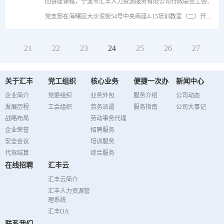
回讲座课程，宁波市汇丰人力资源服务有限公司行政联合工会、
员工们认真作答，沉着冷静，充分发挥出各自的业务理论知识实
压、开放气道、人工呼吸。同时也介绍了实施过程中容易遇到的
党支部在海曙区大沙泥街54号中央商座4-15培训教室（二）开展
力。最后经过激烈的角逐，钟凤凤、陈晓丽和许俊杰分别获得本
情况和需要注意的小细节，例如人工呼吸要看胸腔起伏来辨认是
了时长一个半小时的《萨提亚模式沟通力训练》培训。本次讲座
次知识小竞赛的前三名，业务总监李超丛老师为他们颁奖。伴随
否成功，儿童心肺复苏只要用两只手指进行按压等。员工们受益
邀请了资深心理咨询专家简宁老师主讲。在活动开始前，简老师
21
22
23
24
25
26
27
着热烈的掌声，这次《劳动合同法》知识小竞赛活动取得圆满成
匪浅。消防知识是本次培训的“重头戏”，缪老师对近期发生的及
给大家分享了一个她在异国机场与一位同龄女性相遇的小故事，
功。本次活动以赛促学，推动员工把对《劳动合同法》贯穿运用
宁波本地发生的真实火灾案例进行分析，用生动的语言，“血的
形象地展现了沟通的重要性，由此引入课题。生动的互动小游戏
关于汇丰
党工组织
核心业务
便捷一次办
新闻中心
到实际工作中。学有所悟，学以致用。同时也希望本次有奖知...
教训”，详细讲解火灾安全基础知识，警示员工高度重视消防安
和简明的例子相结合，简宁老师给我们阐述了沟通较普遍的四个
企业简介
党委组织
业务外包
服务介绍
公司动态
全，不断增强消防安全意识和消防安全管理。包括写字楼电器引
类型“指责”、“讨好”、“超理智”、“打岔”。通过体验夸张的沟通
发展历程
工会组织
劳务派遣
服务指南
公司大事记
战略布局
劳动事务代理
起的火灾发生时如何自救，如何灭火等等。培训最后，缪老师针
标志性动作，员工们在轻松的氛围中认识到沟通力四种普遍类型
企业荣誉
招聘服务
对大家在实际生活中遇到的相关问题进行解答，提高大家对消防
的不足之处。如何改正不足，达到有效沟通？老师从心理学的角
安全会议
培训服务
安全工作的认知和了解。本次消防培训，全体员工表现出了浓厚
度给大家介绍了良性沟通方式“一致性沟通”，并简单举例阐述了
代驾结算
综合服务
的兴趣，纷纷表示：消防安全培训相当重要。通过参加培训，...
在线招聘
汇丰云
一致性沟通在职场和生活中运用的小技巧。讲座气氛轻松愉悦,
汇丰云简介
最后在员工们热烈的掌声中圆满结束。本次讲座有利于普及沟通
汇丰人力资源管
力心理学知识，同时通过一致性沟通，提升员工在生活和职场中
理系统
交际能力，营造良好的办公氛围和生活环境。
汇丰OA
联系我们