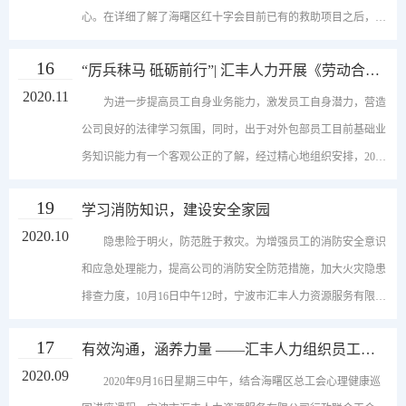
的情绪波动进行沟通和疏导；办公室节日氛围的营造，改善员工
新之星”、宁波市市级大学生就业实践示范基地、海曙区区长质
心。在详细了解了海曙区红十字会目前已有的救助项目之后，汇
工作环境；假期分发餐券等福利，提高员工士气和对企业的向心
量奖等50多项荣誉，充分显示了汇丰人力强劲的实力。历经风雨
丰人力将一笔捐款捐赠给海曙区红十字会AED项目，其中包括了
16
力。这些无不彰显着汇丰人力是一家关心员工、重视人文建设、
二十六载，汇丰人力始终坚守着“专业、诚信、实效”的服务理
“厉兵秣马 砥砺前行”| 汇丰人力开展《劳动合同
博爱救助金和江厦街道居家养老中心AED机器一台。汇丰人力希
法》 知识小竞赛
和谐友善的企业。“开门红”既是对员工往年工作的肯定，也是给
2020.11
念。诚信经营，是刻在每个汇丰人骨子里的职业信念。此次获奖
望尽自己的微薄之力，在这个寒冬为江厦街道的鳏寡孤独困难家
为进一步提高员工自身业务能力，激发员工自身潜力，营造
员工一种精神上的激励，让全体员工感受到汇丰人力的人文关
是对汇丰人力在诚信经营上的卓越成效的最好褒奖，我们为此欣
庭带来一丝人情的温暖。 此外，汇丰人力另有专款
公司良好的法律学习氛围，同时，出于对外包部员工目前基础业
怀，对新一年工作更加充满信心。没有一种坚持会...
喜，但绝不止步于此。今后，汇丰人力也将不忘初心，继续将实
定向捐助郡庙社区。汇丰人力作为海曙区文明单位，此前与江厦
务知识能力有一个客观公正的了解，经过精心地组织安排，2020
干精神牢记在心，将社会责任背负于肩，将企业文化中的诚信内
街道郡庙社区结对共建，本次捐款也彰显了汇丰人力勇于担当的
年11月13日下午，宁波市汇丰人力资源服务有限公司（以下简称
19
涵发扬光大，在社会上起到示范作用，打造宁波乃至整个浙江省
社会责任意识。长期以来，汇丰人力坚持以“仁”为本，积极参与
学习消防知识，建设安全家园
“汇丰人力”）在中央大厦4-15培训教室（二）针对外包部进行员
最具品牌示范力的人力资源服务企业。回首过去，汇丰人力披荆
2020.10
慈善公益活动，在发展的同时不忘回馈社会。初心不改，爱心不
工《劳动合同法》知识小竞赛。本次竞赛以笔试的形式开展。围
隐患险于明火，防范胜于救灾。为增强员工的消防安全意识
斩棘；放眼未来，汇丰人力乘风破浪！
绝。
绕着劳动合同的订立、解除、终止等员工日常工作经常接触的相
和应急处理能力，提高公司的消防安全防范措施，加大火灾隐患
关法律条例和操作实务，试卷设置了单选、多选、判断和问答
排查力度，10月16日中午12时，宁波市汇丰人力资源服务有限公
题，题型多样，内容丰富。本次阅卷由我司人力资源部来完成，
司（以下简称“汇丰人力”）在公司培训教室（二）举办主题为
17
力求给参赛的每一位员工提供一个公平、公正的展示自我能力的
有效沟通，涵养力量 ——汇丰人力组织员工开
《生命没有如果，安全何时入心》的消防安全知识培训暨CPR培
展沟通力培训
2020.09
平台。下午2点30分，《劳动合同法》知识小竞赛正式拉开帷
训。课上，消防安全讲师缪老师指导了员工们心肺复苏的正确方
2020年9月16日星期三中午，结合海曙区总工会心理健康巡
幕，因为是与日常工作息息相关的内容，在半个小时的笔试中，
式，并利用道具演示，讲解了CPR实施的三步流程——胸外按